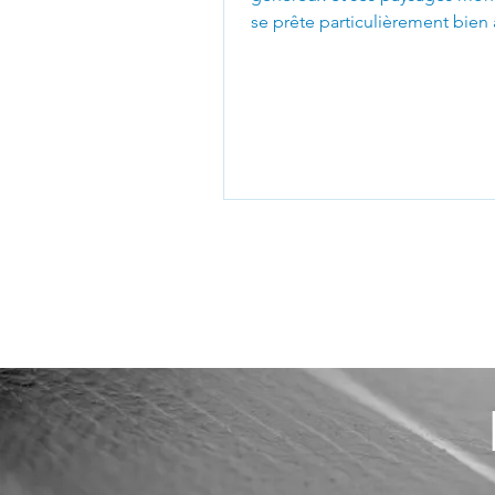
se prête particulièrement bien 
l'installation de panneaux...