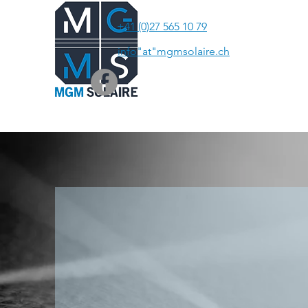
+41 (0)27 565 10 79
info"at"mgmsolaire.ch