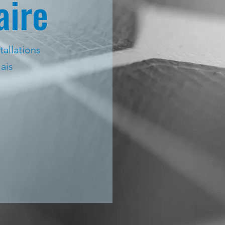
aire
tallations
ais