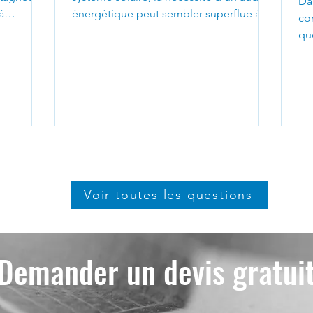
Da
à
énergétique peut sembler superflue à
con
première vue....
que
co
Voir toutes les questions
Demander un devis gratui