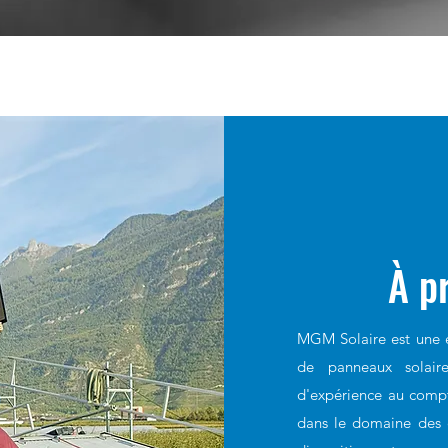
À p
MGM Solaire est une e
de panneaux solaire
d'expérience au compt
dans le domaine des é